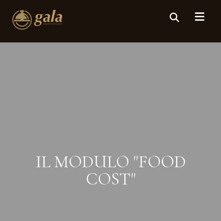
IL MODULO "FOOD
COST"