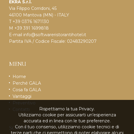
EKRA S.r.l.
Via Filippo Corridoni, 45
46100 Mantova (MN) - ITALY
T +39 0376 1671130
M +39 391 1699818
E-mail
info@softwareristorantihotel.it
Partita IVA / Codice Fiscale: 02483290207
MENU
Home
Perché GALA
Cosa fa GALA
Vantaggi
Preventivo
Rispettiamo la tua Privacy.
Contatti
Utilizziamo cookie per assicurarti un’esperienza
accurata ed in linea con le tue preferenze.
Con il tuo consenso, utilizziamo cookie tecnici e di
SOCIAL
terze parti che ci permettono di poter elaborare alcuni