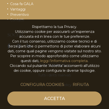
Cosa fa GALA
Vantaggi
Preventivo
Contatti
Rispettiamo la tua Privacy.
Utilizziamo cookie per assicurarti un’esperienza
SOCIAL
accurata ed in linea con le tue preferenze.
Con il tuo consenso, utilizziamo cookie tecnici e di
terze parti che ci permettono di poter elaborare alcuni
dati, come quali pagine vengono visitate sul nostro sito.
Per scoprire in modo approfondito come utilizziamo
questi dati,
leggi l’informativa completa
.
© 2026
EKRA S.r.l.
Cliccando sul pulsante ‘Accetta’ acconsenti all’utilizzo
dei cookie, oppure configura le diverse tipologie.
Tutti i diritti riservati
CONFIGURA COOKIES
RIFIUTA
Privacy Policy
|
Cookies Policy
|
Sitemap
powered by
ACCETTA