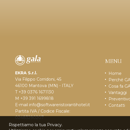
MENU
EKRA S.r.l.
Home
Via Filippo Corridoni, 45
Perché G
46100 Mantova (MN) - ITALY
Cosa fa G
T +39 0376 1671130
Vantaggi
M +39 391 1699818
Preventiv
E-mail
info@softwareristorantihotel.it
Contatti
Partita IVA / Codice Fiscale:
02483290207
Rispettiamo la tua Privacy.