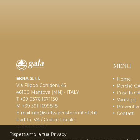
MENU
EKRA S.r.l.
Home
Via Filippo Corridoni, 45
Perché G
46100 Mantova (MN) - ITALY
Cosa fa G
T +39 0376 1671130
Vantaggi
M +39 391 1699818
Preventiv
E-mail
info@softwareristorantihotel.it
Contatti
Partita IVA / Codice Fiscale:
02483290207
Rispettiamo la tua Privacy.