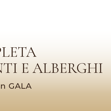
PLETA
TI E ALBERGHI
con GALA