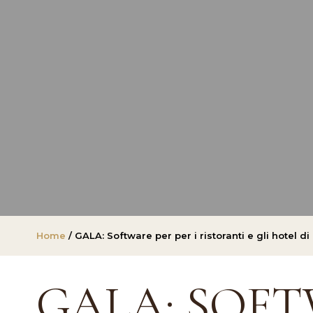
Home
/ GALA: Software per per i ristoranti e gli hotel 
GALA: SOFT