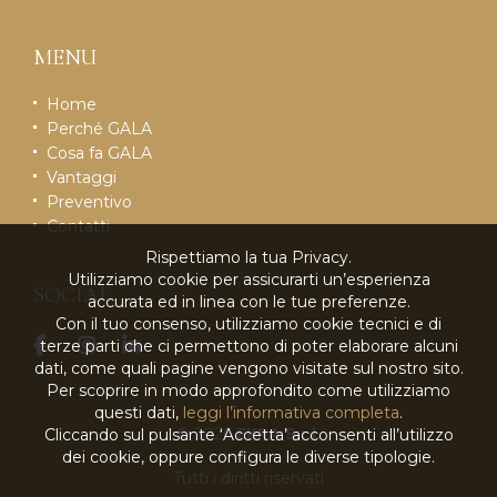
MENU
Home
Perché GALA
Cosa fa GALA
Vantaggi
Preventivo
Contatti
Rispettiamo la tua Privacy.
Utilizziamo cookie per assicurarti un’esperienza
SOCIAL
accurata ed in linea con le tue preferenze.
Con il tuo consenso, utilizziamo cookie tecnici e di
terze parti che ci permettono di poter elaborare alcuni
dati, come quali pagine vengono visitate sul nostro sito.
Per scoprire in modo approfondito come utilizziamo
questi dati,
leggi l’informativa completa
.
© 2026
EKRA S.r.l.
Cliccando sul pulsante ‘Accetta’ acconsenti all’utilizzo
dei cookie, oppure configura le diverse tipologie.
Tutti i diritti riservati