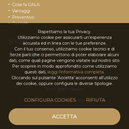
Cosa fa GALA
Vantaggi
Preventivo
Contatti
Rispettiamo la tua Privacy.
Utilizziamo cookie per assicurarti un’esperienza
SOCIAL
accurata ed in linea con le tue preferenze.
Con il tuo consenso, utilizziamo cookie tecnici e di
terze parti che ci permettono di poter elaborare alcuni
dati, come quali pagine vengono visitate sul nostro sito.
Per scoprire in modo approfondito come utilizziamo
questi dati,
leggi l’informativa completa
.
© 2026
EKRA S.r.l.
Cliccando sul pulsante ‘Accetta’ acconsenti all’utilizzo
dei cookie, oppure configura le diverse tipologie.
Tutti i diritti riservati
CONFIGURA COOKIES
RIFIUTA
Privacy Policy
|
Cookies Policy
|
Sitemap
powered by
ACCETTA