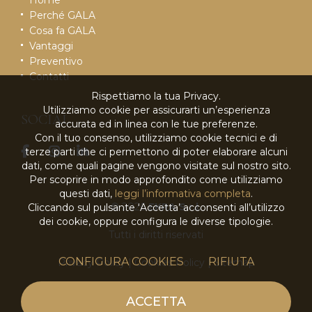
Perché GALA
Cosa fa GALA
Vantaggi
Preventivo
Contatti
Rispettiamo la tua Privacy.
Utilizziamo cookie per assicurarti un’esperienza
SOCIAL
accurata ed in linea con le tue preferenze.
Con il tuo consenso, utilizziamo cookie tecnici e di
terze parti che ci permettono di poter elaborare alcuni
dati, come quali pagine vengono visitate sul nostro sito.
Per scoprire in modo approfondito come utilizziamo
questi dati,
leggi l’informativa completa
.
© 2026
EKRA S.r.l.
Cliccando sul pulsante ‘Accetta’ acconsenti all’utilizzo
dei cookie, oppure configura le diverse tipologie.
Tutti i diritti riservati
CONFIGURA COOKIES
RIFIUTA
Privacy Policy
|
Cookies Policy
|
Sitemap
powered by
ACCETTA