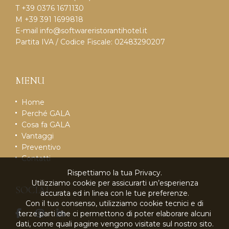
T +39 0376 1671130
M +39 391 1699818
E-mail
info@softwareristorantihotel.it
Partita IVA / Codice Fiscale: 02483290207
MENU
Home
Perché GALA
Cosa fa GALA
Vantaggi
Preventivo
Contatti
Rispettiamo la tua Privacy.
Utilizziamo cookie per assicurarti un’esperienza
SOCIAL
accurata ed in linea con le tue preferenze.
Con il tuo consenso, utilizziamo cookie tecnici e di
terze parti che ci permettono di poter elaborare alcuni
dati, come quali pagine vengono visitate sul nostro sito.