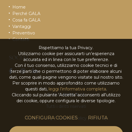
Home
Perché GALA
Cosa fa GALA
Vantaggi
Preventivo
Contatti
Rispettiamo la tua Privacy.
Utilizziamo cookie per assicurarti un’esperienza
SOCIAL
accurata ed in linea con le tue preferenze.
Con il tuo consenso, utilizziamo cookie tecnici e di
terze parti che ci permettono di poter elaborare alcuni
dati, come quali pagine vengono visitate sul nostro sito.
Per scoprire in modo approfondito come utilizziamo
questi dati,
leggi l’informativa completa
.
© 2026
EKRA S.r.l.
Cliccando sul pulsante ‘Accetta’ acconsenti all’utilizzo
dei cookie, oppure configura le diverse tipologie.
Tutti i diritti riservati
CONFIGURA COOKIES
RIFIUTA
Privacy Policy
|
Cookies Policy
|
Sitemap
powered by