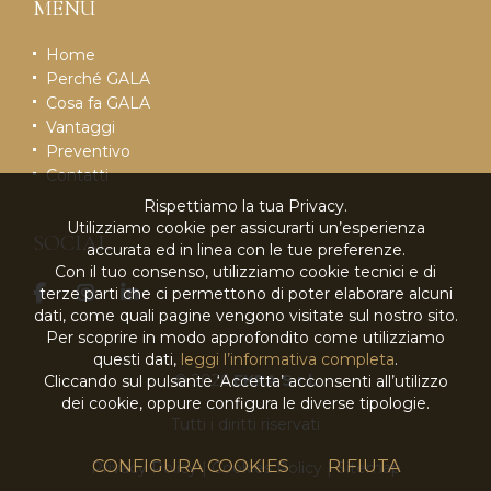
MENU
Home
Perché GALA
Cosa fa GALA
Vantaggi
Preventivo
Contatti
Rispettiamo la tua Privacy.
Utilizziamo cookie per assicurarti un’esperienza
SOCIAL
accurata ed in linea con le tue preferenze.
Con il tuo consenso, utilizziamo cookie tecnici e di
terze parti che ci permettono di poter elaborare alcuni
dati, come quali pagine vengono visitate sul nostro sito.
Per scoprire in modo approfondito come utilizziamo
questi dati,
leggi l’informativa completa
.
© 2026
EKRA S.r.l.
Cliccando sul pulsante ‘Accetta’ acconsenti all’utilizzo
dei cookie, oppure configura le diverse tipologie.
Tutti i diritti riservati
CONFIGURA COOKIES
RIFIUTA
Privacy Policy
|
Cookies Policy
|
Sitemap