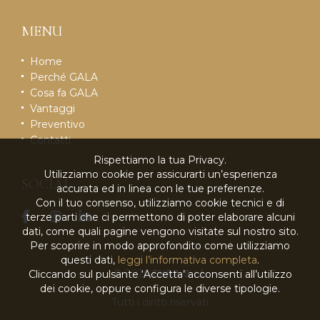
MENU
Home
Perché GALA
Cosa fa GALA
Vantaggi
Preventivo
Contatti
Rispettiamo la tua Privacy.
Utilizziamo cookie per assicurarti un’esperienza
SOCIAL
accurata ed in linea con le tue preferenze.
Con il tuo consenso, utilizziamo cookie tecnici e di
terze parti che ci permettono di poter elaborare alcuni
dati, come quali pagine vengono visitate sul nostro sito.
Per scoprire in modo approfondito come utilizziamo
questi dati,
leggi l’informativa completa
.
© 2026
EKRA S.r.l.
Cliccando sul pulsante ‘Accetta’ acconsenti all’utilizzo
dei cookie, oppure configura le diverse tipologie.
Tutti i diritti riservati