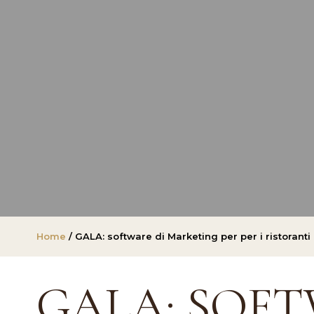
Home
/ GALA: software di Marketing per per i ristoranti 
GALA: SOFT