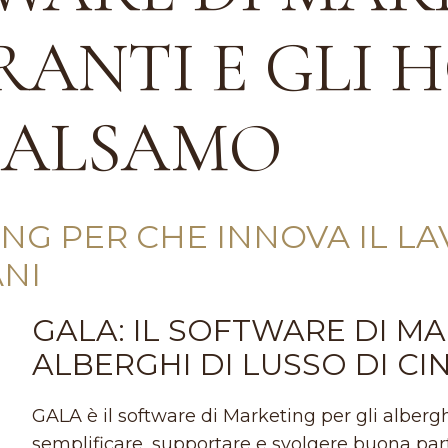
RANTI E GLI 
 BALSAMO
G PER CHE INNOVA IL LA
ANI
GALA: IL SOFTWARE DI MA
ALBERGHI DI LUSSO DI C
GALA è il software di Marketing per gli albergh
semplificare, supportare e svolgere buona part