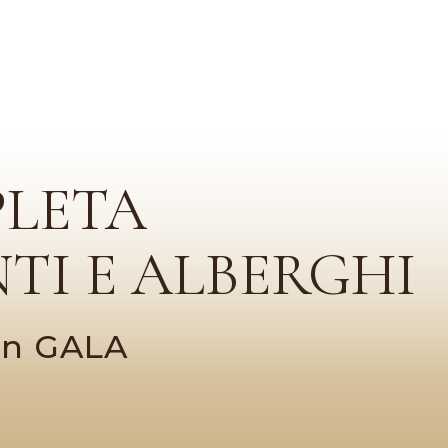
PLETA
TI E ALBERGHI
con GALA