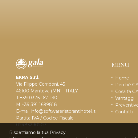
MENU
EKRA S.r.l.
Home
Via Filippo Corridoni, 45
Perché G
46100 Mantova (MN) - ITALY
Cosa fa G
T +39 0376 1671130
Vantaggi
M +39 391 1699818
Preventiv
E-mail
info@softwareristorantihotel.it
Contatti
Partita IVA / Codice Fiscale:
02483290207
Rispettiamo la tua Privacy.