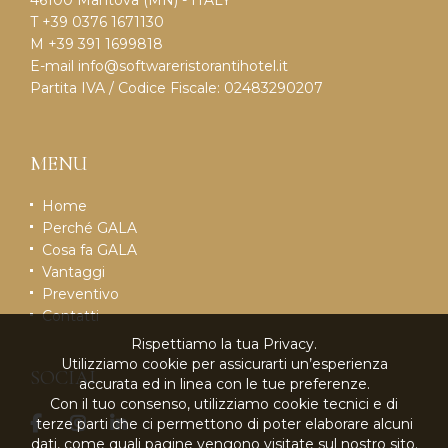
T +39 0376 1671130
M +39 391 1699818
E-mail
info@softwareristorantihotel.it
Partita IVA / Codice Fiscale: 02483290207
MENU
Home
Perché GALA
Cosa fa GALA
Vantaggi
Preventivo
Contatti
Rispettiamo la tua Privacy.
Utilizziamo cookie per assicurarti un’esperienza
SOCIAL
accurata ed in linea con le tue preferenze.
Con il tuo consenso, utilizziamo cookie tecnici e di
terze parti che ci permettono di poter elaborare alcuni
dati, come quali pagine vengono visitate sul nostro sito.