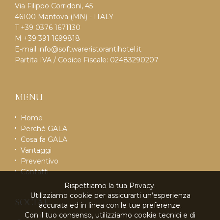
Via Filippo Corridoni, 45
46100 Mantova (MN) - ITALY
T +39 0376 1671130
M +39 391 1699818
E-mail
info@softwareristorantihotel.it
Partita IVA / Codice Fiscale: 02483290207
MENU
Home
Perché GALA
Cosa fa GALA
Vantaggi
Preventivo
Contatti
Rispettiamo la tua Privacy.
Utilizziamo cookie per assicurarti un’esperienza
SOCIAL
accurata ed in linea con le tue preferenze.
Con il tuo consenso, utilizziamo cookie tecnici e di