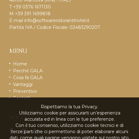
T +39 0376 1671130
M +39 391 1699818
E-mail
info@softwareristorantihotel.it
Partita IVA / Codice Fiscale: 02483290207
MENU
Home
Perché GALA
Cosa fa GALA
Vantaggi
Preventivo
Contatti
Rispettiamo la tua Privacy.
Utilizziamo cookie per assicurarti un’esperienza
SOCIAL
accurata ed in linea con le tue preferenze.
Con il tuo consenso, utilizziamo cookie tecnici e di
terze parti che ci permettono di poter elaborare alcuni
dati, come quali pagine vengono visitate sul nostro sito.