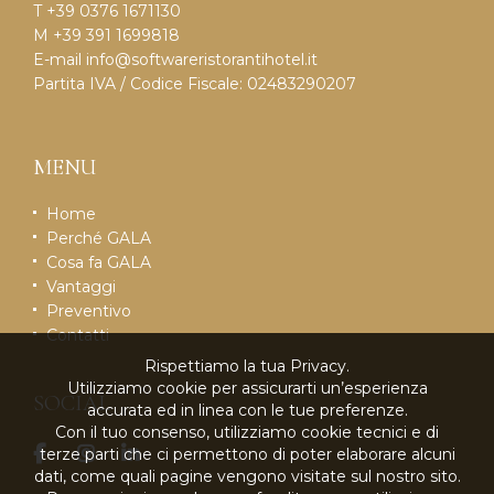
T +39 0376 1671130
M +39 391 1699818
E-mail
info@softwareristorantihotel.it
Partita IVA / Codice Fiscale: 02483290207
MENU
Home
Perché GALA
Cosa fa GALA
Vantaggi
Preventivo
Contatti
Rispettiamo la tua Privacy.
Utilizziamo cookie per assicurarti un’esperienza
SOCIAL
accurata ed in linea con le tue preferenze.
Con il tuo consenso, utilizziamo cookie tecnici e di
terze parti che ci permettono di poter elaborare alcuni
dati, come quali pagine vengono visitate sul nostro sito.