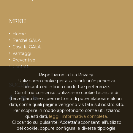
MENU
Home
Perché GALA
Cosa fa GALA
Vantaggi
Preventivo
Contatti
Rispettiamo la tua Privacy.
Utilizziamo cookie per assicurarti un’esperienza
SOCIAL
accurata ed in linea con le tue preferenze.
Con il tuo consenso, utilizziamo cookie tecnici e di
terze parti che ci permettono di poter elaborare alcuni
dati, come quali pagine vengono visitate sul nostro sito.
Per scoprire in modo approfondito come utilizziamo
questi dati,
leggi l’informativa completa
.
© 2026
EKRA S.r.l.
Cliccando sul pulsante ‘Accetta’ acconsenti all’utilizzo
dei cookie, oppure configura le diverse tipologie.