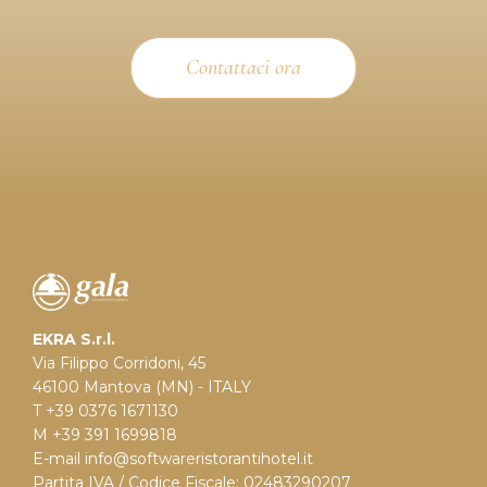
Contattaci ora
EKRA S.r.l.
Via Filippo Corridoni, 45
46100 Mantova (MN) - ITALY
T +39 0376 1671130
M +39 391 1699818
E-mail
info@softwareristorantihotel.it
Partita IVA / Codice Fiscale: 02483290207