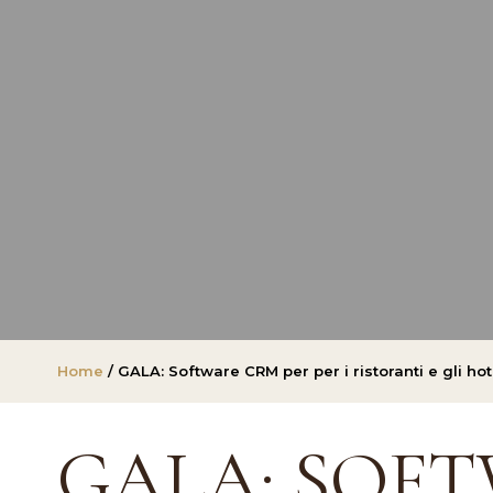
Home
/ GALA: Software CRM per per i ristoranti e gli h
GALA: SOFT