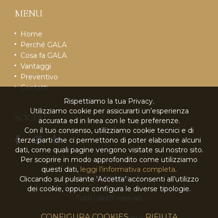
MENU
Home
Perché GALA
Cosa fa GALA
Vantaggi
Preventivo
Contatti
Rispettiamo la tua Privacy.
Utilizziamo cookie per assicurarti un’esperienza
SOCIAL
accurata ed in linea con le tue preferenze.
Con il tuo consenso, utilizziamo cookie tecnici e di
terze parti che ci permettono di poter elaborare alcuni
dati, come quali pagine vengono visitate sul nostro sito.
Per scoprire in modo approfondito come utilizziamo
questi dati,
leggi l’informativa completa
.
© 2026
EKRA S.r.l.
Cliccando sul pulsante ‘Accetta’ acconsenti all’utilizzo
dei cookie, oppure configura le diverse tipologie.
Tutti i diritti riservati
CONFIGURA COOKIES
RIFIUTA
Privacy Policy
|
Cookies Policy
|
Sitemap