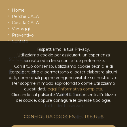
Home
Perché GALA
Cosa fa GALA
Vantaggi
Preventivo
Contatti
Rispettiamo la tua Privacy.
Utilizziamo cookie per assicurarti un’esperienza
SOCIAL
accurata ed in linea con le tue preferenze.
Con il tuo consenso, utilizziamo cookie tecnici e di
terze parti che ci permettono di poter elaborare alcuni
dati, come quali pagine vengono visitate sul nostro sito.
Per scoprire in modo approfondito come utilizziamo
questi dati,
leggi l’informativa completa
.
© 2026
EKRA S.r.l.
Cliccando sul pulsante ‘Accetta’ acconsenti all’utilizzo
dei cookie, oppure configura le diverse tipologie.
Tutti i diritti riservati
CONFIGURA COOKIES
RIFIUTA
Privacy Policy
|
Cookies Policy
|
Sitemap