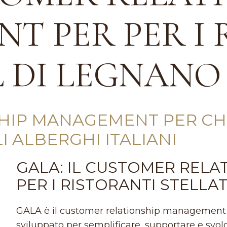
T PER PER I 
L DI LEGNANO
HIP MANAGEMENT PER CHE
I ALBERGHI ITALIANI
GALA: IL CUSTOMER REL
PER I RISTORANTI STELLA
GALA è il customer relationship management per
sviluppato per semplificare, supportare e svol