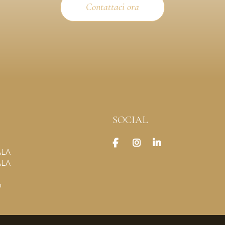
Contattaci ora
SOCIAL
ALA
ALA
o