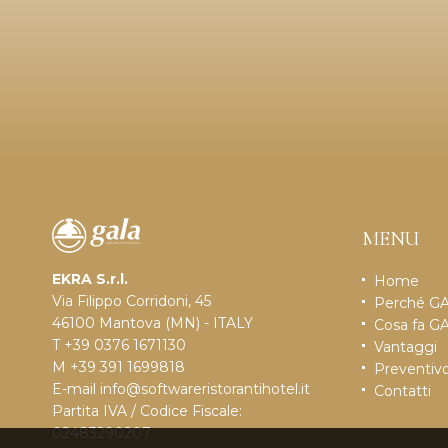
MENU
EKRA S.r.l.
Home
Via Filippo Corridoni, 45
Perché G
46100 Mantova (MN) - ITALY
Cosa fa G
T +39 0376 1671130
Vantaggi
M +39 391 1699818
Preventiv
E-mail
info@softwareristorantihotel.it
Contatti
Partita IVA / Codice Fiscale:
02483290207