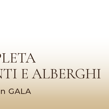
PLETA
TI E ALBERGHI
con GALA