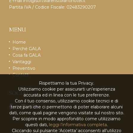
E-mail
info@softwareristorantihotel.it
Partita IVA / Codice Fiscale: 02483290207
MENU
Home
Perché GALA
Cosa fa GALA
Vantaggi
Preventivo
Contatti
Rispettiamo la tua Privacy.
Utilizziamo cookie per assicurarti un’esperienza
SOCIAL
accurata ed in linea con le tue preferenze.
Con il tuo consenso, utilizziamo cookie tecnici e di
terze parti che ci permettono di poter elaborare alcuni
dati, come quali pagine vengono visitate sul nostro sito.
Per scoprire in modo approfondito come utilizziamo
questi dati,
leggi l’informativa completa
.
© 2026
EKRA S.r.l.
Cliccando sul pulsante ‘Accetta’ acconsenti all’utilizzo