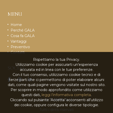
MENU
Home
Perché GALA
Cosa fa GALA
Vantaggi
Preventivo
Contatti
Rispettiamo la tua Privacy.
Utilizziamo cookie per assicurarti un’esperienza
SOCIAL
accurata ed in linea con le tue preferenze.
Con il tuo consenso, utilizziamo cookie tecnici e di
terze parti che ci permettono di poter elaborare alcuni
dati, come quali pagine vengono visitate sul nostro sito.
Per scoprire in modo approfondito come utilizziamo
questi dati,
leggi l’informativa completa
.
© 2026
EKRA S.r.l.
Cliccando sul pulsante ‘Accetta’ acconsenti all’utilizzo
dei cookie, oppure configura le diverse tipologie.
Tutti i diritti riservati