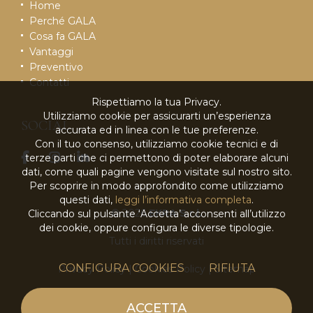
Home
Perché GALA
Cosa fa GALA
Vantaggi
Preventivo
Contatti
Rispettiamo la tua Privacy.
Utilizziamo cookie per assicurarti un’esperienza
SOCIAL
accurata ed in linea con le tue preferenze.
Con il tuo consenso, utilizziamo cookie tecnici e di
terze parti che ci permettono di poter elaborare alcuni
dati, come quali pagine vengono visitate sul nostro sito.
Per scoprire in modo approfondito come utilizziamo
questi dati,
leggi l’informativa completa
.
© 2026
EKRA S.r.l.
Cliccando sul pulsante ‘Accetta’ acconsenti all’utilizzo
dei cookie, oppure configura le diverse tipologie.
Tutti i diritti riservati
CONFIGURA COOKIES
RIFIUTA
Privacy Policy
|
Cookies Policy
|
Sitemap
powered by
ACCETTA