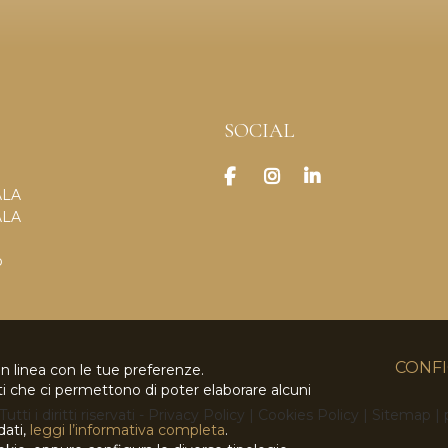
SOCIAL
ALA
ALA
o
CONFI
in linea con le tue preferenze.
rti che ci permettono di poter elaborare alcuni
Tutti i diritti riservati
-
Privacy Policy
|
Cookies Policy
|
Sitemap
|
dati,
leggi l’informativa completa
.