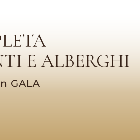
PLETA
TI E ALBERGHI
con GALA