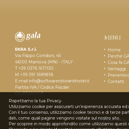
MENU
EKRA S.r.l.
Home
Via Filippo Corridoni, 45
Perché G
46100 Mantova (MN) - ITALY
Cosa fa G
T +39 0376 1671130
Vantaggi
M +39 391 1699818
Preventiv
E-mail
info@softwareristorantihotel.it
Contatti
Partita IVA / Codice Fiscale:
02483290207
Rispettiamo la tua Privacy.
Utilizziamo cookie per assicurarti un’esperienza accurata ed 
Con il tuo consenso, utilizziamo cookie tecnici e di terze pa
dati, come quali pagine vengono visitate sul nostro sito.
© 2026
EKRA S.r.l.
-
Per scoprire in modo approfondito come utilizziamo questi 