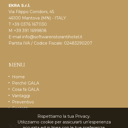
EKRA S.r.l.
Via Filippo Corridoni, 45
46100 Mantova (MN) - ITALY
T +39 0376 1671130
M +39 391 1699818
E-mail
info@softwareristorantihotel.it
Partita IVA / Codice Fiscale: 02483290207
MENU
Home
Perché GALA
Cosa fa GALA
Vantaggi
Preventivo
Contatti
Rispettiamo la tua Privacy.
Utilizziamo cookie per assicurarti un’esperienza
SOCIAL
accurata ed in linea con le tue preferenze.