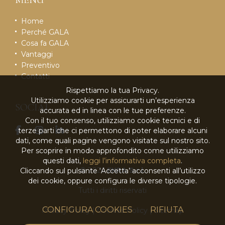
Home
Perché GALA
Cosa fa GALA
Vantaggi
Preventivo
Contatti
Rispettiamo la tua Privacy.
Utilizziamo cookie per assicurarti un’esperienza
SOCIAL
accurata ed in linea con le tue preferenze.
Con il tuo consenso, utilizziamo cookie tecnici e di
terze parti che ci permettono di poter elaborare alcuni
dati, come quali pagine vengono visitate sul nostro sito.
Per scoprire in modo approfondito come utilizziamo
questi dati,
leggi l’informativa completa
.
© 2026
EKRA S.r.l.
Cliccando sul pulsante ‘Accetta’ acconsenti all’utilizzo
dei cookie, oppure configura le diverse tipologie.
Tutti i diritti riservati
CONFIGURA COOKIES
RIFIUTA
Privacy Policy
|
Cookies Policy
|
Sitemap