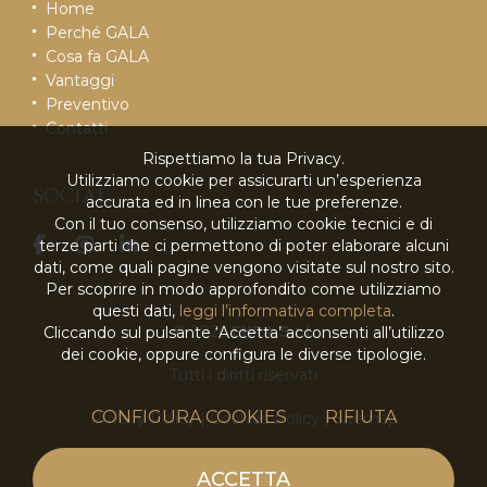
Home
Perché GALA
Cosa fa GALA
Vantaggi
Preventivo
Contatti
Rispettiamo la tua Privacy.
Utilizziamo cookie per assicurarti un’esperienza
SOCIAL
accurata ed in linea con le tue preferenze.
Con il tuo consenso, utilizziamo cookie tecnici e di
terze parti che ci permettono di poter elaborare alcuni
dati, come quali pagine vengono visitate sul nostro sito.
Per scoprire in modo approfondito come utilizziamo
questi dati,
leggi l’informativa completa
.
© 2026
EKRA S.r.l.
Cliccando sul pulsante ‘Accetta’ acconsenti all’utilizzo
dei cookie, oppure configura le diverse tipologie.
Tutti i diritti riservati
CONFIGURA COOKIES
RIFIUTA
Privacy Policy
|
Cookies Policy
|
Sitemap
powered by
ACCETTA