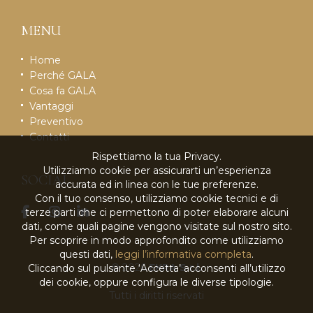
MENU
Home
Perché GALA
Cosa fa GALA
Vantaggi
Preventivo
Contatti
Rispettiamo la tua Privacy.
Utilizziamo cookie per assicurarti un’esperienza
SOCIAL
accurata ed in linea con le tue preferenze.
Con il tuo consenso, utilizziamo cookie tecnici e di
terze parti che ci permettono di poter elaborare alcuni
dati, come quali pagine vengono visitate sul nostro sito.
Per scoprire in modo approfondito come utilizziamo
questi dati,
leggi l’informativa completa
.
© 2026
EKRA S.r.l.
Cliccando sul pulsante ‘Accetta’ acconsenti all’utilizzo
dei cookie, oppure configura le diverse tipologie.
Tutti i diritti riservati