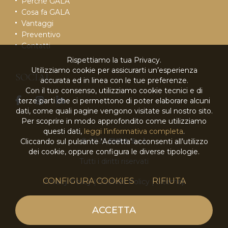
Perché GALA
Cosa fa GALA
Vantaggi
Preventivo
Contatti
Rispettiamo la tua Privacy.
Utilizziamo cookie per assicurarti un’esperienza
SOCIAL
accurata ed in linea con le tue preferenze.
Con il tuo consenso, utilizziamo cookie tecnici e di
terze parti che ci permettono di poter elaborare alcuni
dati, come quali pagine vengono visitate sul nostro sito.
Per scoprire in modo approfondito come utilizziamo
questi dati,
leggi l’informativa completa
.
© 2026
EKRA S.r.l.
Cliccando sul pulsante ‘Accetta’ acconsenti all’utilizzo
dei cookie, oppure configura le diverse tipologie.
Tutti i diritti riservati
CONFIGURA COOKIES
RIFIUTA
Privacy Policy
|
Cookies Policy
|
Sitemap
powered by
ACCETTA