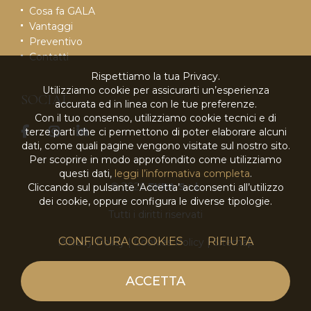
Cosa fa GALA
Vantaggi
Preventivo
Contatti
Rispettiamo la tua Privacy.
Utilizziamo cookie per assicurarti un’esperienza
SOCIAL
accurata ed in linea con le tue preferenze.
Con il tuo consenso, utilizziamo cookie tecnici e di
terze parti che ci permettono di poter elaborare alcuni
dati, come quali pagine vengono visitate sul nostro sito.
Per scoprire in modo approfondito come utilizziamo
questi dati,
leggi l’informativa completa
.
© 2026
EKRA S.r.l.
Cliccando sul pulsante ‘Accetta’ acconsenti all’utilizzo
dei cookie, oppure configura le diverse tipologie.
Tutti i diritti riservati
CONFIGURA COOKIES
RIFIUTA
Privacy Policy
|
Cookies Policy
|
Sitemap
powered by
ACCETTA