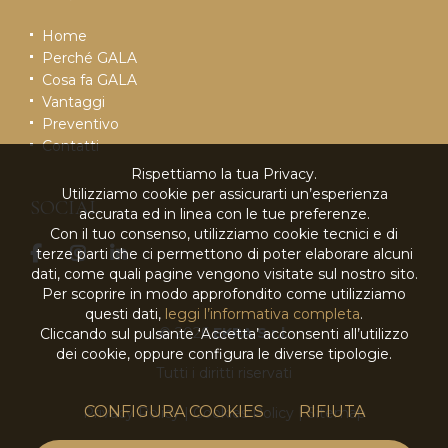
Home
Perché GALA
Cosa fa GALA
Vantaggi
Preventivo
Contatti
Rispettiamo la tua Privacy.
Utilizziamo cookie per assicurarti un’esperienza
SOCIAL
accurata ed in linea con le tue preferenze.
Con il tuo consenso, utilizziamo cookie tecnici e di
terze parti che ci permettono di poter elaborare alcuni
dati, come quali pagine vengono visitate sul nostro sito.
Per scoprire in modo approfondito come utilizziamo
questi dati,
leggi l’informativa completa
.
© 2026
EKRA S.r.l.
Cliccando sul pulsante ‘Accetta’ acconsenti all’utilizzo
dei cookie, oppure configura le diverse tipologie.
Tutti i diritti riservati
CONFIGURA COOKIES
RIFIUTA
Privacy Policy
|
Cookies Policy
|
Sitemap