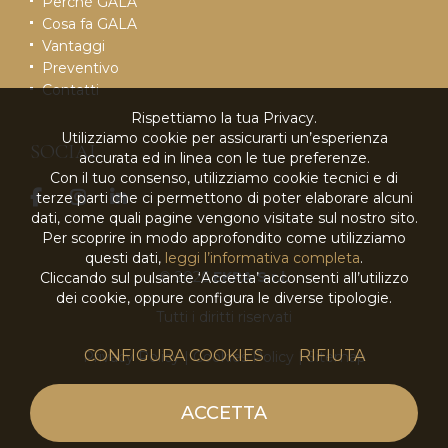
Perché GALA
Cosa fa GALA
Vantaggi
Preventivo
Contatti
Rispettiamo la tua Privacy.
Utilizziamo cookie per assicurarti un’esperienza
SOCIAL
accurata ed in linea con le tue preferenze.
Con il tuo consenso, utilizziamo cookie tecnici e di
terze parti che ci permettono di poter elaborare alcuni
dati, come quali pagine vengono visitate sul nostro sito.
Per scoprire in modo approfondito come utilizziamo
questi dati,
leggi l’informativa completa
.
© 2026
EKRA S.r.l.
Cliccando sul pulsante ‘Accetta’ acconsenti all’utilizzo
dei cookie, oppure configura le diverse tipologie.
Tutti i diritti riservati
CONFIGURA COOKIES
RIFIUTA
Privacy Policy
|
Cookies Policy
|
Sitemap
powered by
ACCETTA