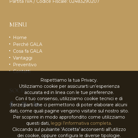
Partita IVA / Codice Fiscale: 02483290207
MENU
Home
Perché GALA
Cosa fa GALA
Vantaggi
Preventivo
Contatti
Rispettiamo la tua Privacy.
Utilizziamo cookie per assicurarti un’esperienza
SOCIAL
accurata ed in linea con le tue preferenze.
Con il tuo consenso, utilizziamo cookie tecnici e di
terze parti che ci permettono di poter elaborare alcuni
dati, come quali pagine vengono visitate sul nostro sito.
Per scoprire in modo approfondito come utilizziamo
questi dati,
leggi l’informativa completa
.
© 2026
EKRA S.r.l.
Cliccando sul pulsante ‘Accetta’ acconsenti all’utilizzo
dei cookie, oppure configura le diverse tipologie.