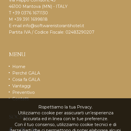
46100 Mantova (MN) - ITALY
T +39 0376 1671130
M +39 391 1699818
E-mail
info@softwareristorantihotel.it
Partita IVA / Codice Fiscale: 02483290207
MENU
Home
Perché GALA
Cosa fa GALA
Vantaggi
Preventivo
Contatti
Rispettiamo la tua Privacy.
Utilizziamo cookie per assicurarti un’esperienza
SOCIAL
accurata ed in linea con le tue preferenze.
Con il tuo consenso, utilizziamo cookie tecnici e di
terze parti che ci permettono di poter elaborare alcuni