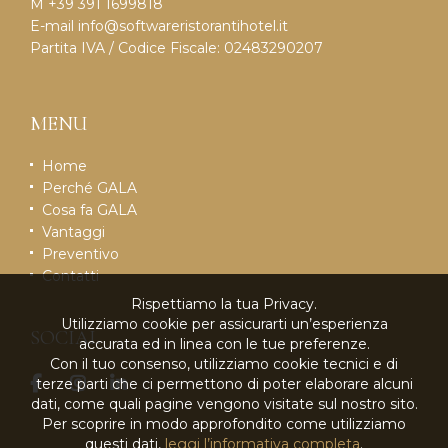
M +39 391 1699818
E-mail
info@softwareristorantihotel.it
Partita IVA / Codice Fiscale: 02483290207
MENU
Home
Perché GALA
Cosa fa GALA
Vantaggi
Preventivo
Contatti
Rispettiamo la tua Privacy.
Utilizziamo cookie per assicurarti un’esperienza
SOCIAL
accurata ed in linea con le tue preferenze.
Con il tuo consenso, utilizziamo cookie tecnici e di
terze parti che ci permettono di poter elaborare alcuni
dati, come quali pagine vengono visitate sul nostro sito.
Per scoprire in modo approfondito come utilizziamo
questi dati,
leggi l’informativa completa
.