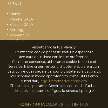
MENU
Home
Perché GALA
Cosa fa GALA
Vantaggi
Preventivo
Contatti
Rispettiamo la tua Privacy.
Utilizziamo cookie per assicurarti un’esperienza
SOCIAL
accurata ed in linea con le tue preferenze.
Con il tuo consenso, utilizziamo cookie tecnici e di
terze parti che ci permettono di poter elaborare alcuni
dati, come quali pagine vengono visitate sul nostro sito.
Per scoprire in modo approfondito come utilizziamo
questi dati,
leggi l’informativa completa
.
© 2026
EKRA S.r.l.
Cliccando sul pulsante ‘Accetta’ acconsenti all’utilizzo
dei cookie, oppure configura le diverse tipologie.
Tutti i diritti riservati
CONFIGURA COOKIES
RIFIUTA
Privacy Policy
|
Cookies Policy
|
Sitemap